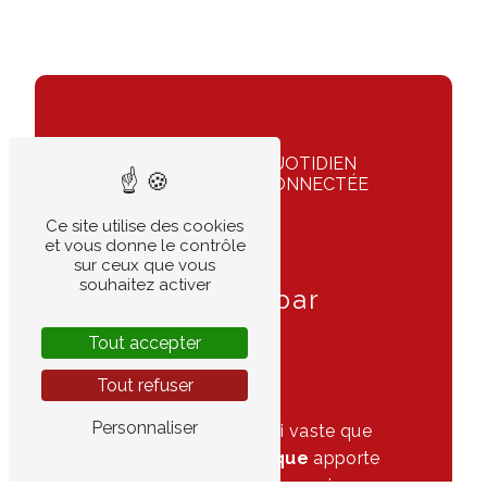
SIMPLIFIEZ VOTRE QUOTIDIEN
AVEC UNE MAISON CONNECTÉE
ET SÉCURISÉE
Ce site utilise des cookies
Solutions
et vous donne le contrôle
domotiques
sur ceux que vous
souhaitez activer
intelligentes par
VFEG
Tout accepter
Tout refuser
Personnaliser
Dans un territoire aussi vaste que
le
Médoc
, la
domotique
apporte
confort, sécurité et économies