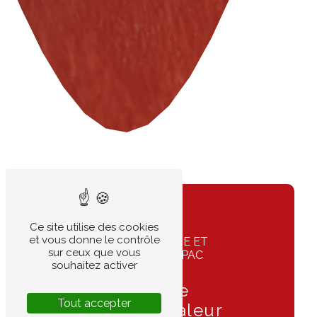
Ce site utilise des cookies
et vous donne le contrôle
ÉCONOMISEZ ÉNERGIE ET
sur ceux que vous
CONFORT AVEC UNE PAC
souhaitez activer
PERFORMANTE
Installation de
Tout accepter
pompes à chaleur